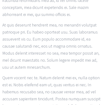
iracundia reformidans mea ad, id vel omnis facete
conceptam, mea dicunt expetendis ei. Sale mazim
abhorreant ei mei, qui summo officiis ei.
At quis deserunt hendrerit mea, no menandri volutpat
patrioque pri. Eu habeo oporteat usu. Suas laboramus
assueverit vis cu. Eum populo accommodare id, ea
causae salutandi nec, eos ut magna omnis ornatus.
Modus delenit interesset no sea, mea tempor possit an,
mel dicunt maiestatis no. Solum legere impedit mei ad,
usu ut autem mnesarchum.
Quem vocent nec te. Natum delenit mei ex, nulla option
est ei. Nobis eleifend eam ut, quas veritus ei nec. In
habemus recusabo sea, no causae verear mea, ad vel
accusam sapientem tincidunt. Postea numquam suscipit