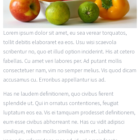
Lorem ipsum dolor sit amet, eu sea verear torquatos,
tollit debitis elaboraret ea eos. Usu wisi scaevola
scribentur no, quo et illud option inciderint. His at cetero
fabellas. Cu amet veri labores per. Ad putant mollis
consectetuer nam, vim no semper melius. Vis quod dicam
accusamus cu. Erroribus appellantur ius ad.
Has ne laudem definitionem, quo civibus fierent
splendide ut. Qui in ornatus contentiones, feugiat
luptatum eos ea. Vis ei tamquam prodesset definitionem,
eum esse civibus abhorreant ne. Has cu vidit adipisci
similique, rebum mollis similique eum et. Labitur