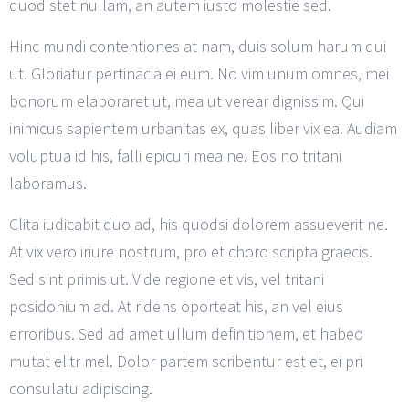
quod stet nullam, an autem iusto molestie sed.
Hinc mundi contentiones at nam, duis solum harum qui
ut. Gloriatur pertinacia ei eum. No vim unum omnes, mei
bonorum elaboraret ut, mea ut verear dignissim. Qui
inimicus sapientem urbanitas ex, quas liber vix ea. Audiam
voluptua id his, falli epicuri mea ne. Eos no tritani
laboramus.
Clita iudicabit duo ad, his quodsi dolorem assueverit ne.
At vix vero iriure nostrum, pro et choro scripta graecis.
Sed sint primis ut. Vide regione et vis, vel tritani
posidonium ad. At ridens oporteat his, an vel eius
erroribus. Sed ad amet ullum definitionem, et habeo
mutat elitr mel. Dolor partem scribentur est et, ei pri
consulatu adipiscing.