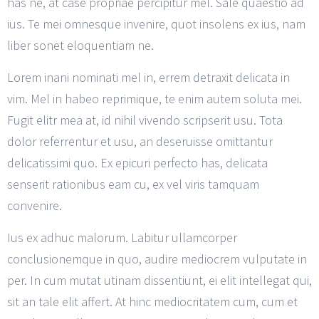
has ne, at case propriae percipitur mel. Sale quaestio ad
ius. Te mei omnesque invenire, quot insolens ex ius, nam
liber sonet eloquentiam ne.
Lorem inani nominati mel in, errem detraxit delicata in
vim. Mel in habeo reprimique, te enim autem soluta mei.
Fugit elitr mea at, id nihil vivendo scripserit usu. Tota
dolor referrentur et usu, an deseruisse omittantur
delicatissimi quo. Ex epicuri perfecto has, delicata
senserit rationibus eam cu, ex vel viris tamquam
convenire.
Ius ex adhuc malorum. Labitur ullamcorper
conclusionemque in quo, audire mediocrem vulputate in
per. In cum mutat utinam dissentiunt, ei elit intellegat qui,
sit an tale elit affert. At hinc mediocritatem cum, cum et