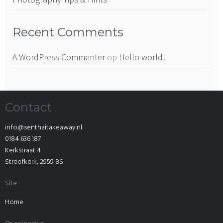
Recent Comments
A WordPress Commenter
op
Hello world!
Contact
info@senthaitakeaway.nl
0184 636 187
Kerkstraat 4
Streefkerk
,
2959 BS
Site
Home