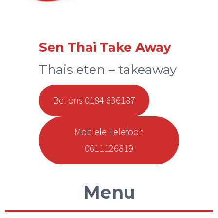
Sen Thai Take Away
Thais eten – takeaway
Bel ons 0184 636187
Mobiele Telefoon
0611126819
Menu