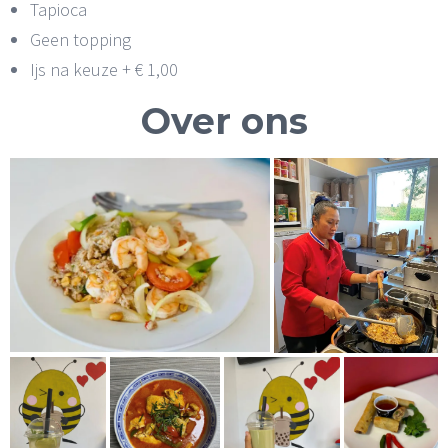
Tapioca
Geen topping
Ijs na keuze + € 1,00
Over ons