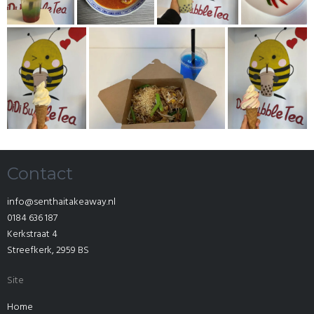
Contact
info@senthaitakeaway.nl
0184 636 187
Kerkstraat 4
Streefkerk
,
2959 BS
Site
Home