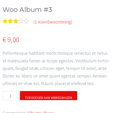
Woo Album #3
(
1
klantbeoordeling)
Gewaardeerd
1
3.00
€
9,00
op 5
gebaseerd
op
Pellentesque habitant morbi tristique senectus et netus
klant
waardering
et malesuada fames ac turpis egestas. Vestibulum tortor
quam, feugiat vitae, ultricies eget, tempor sit amet, ante.
Donec eu libero sit amet quam egestas semper. Aenean
ultricies mi vitae est. Mauris placerat eleifend leo.
Woo
TOEVOEGEN AAN WINKELWAGEN
Album
#3
Categorieën:
Albums
,
Music