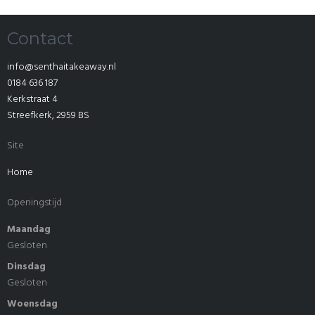
Contact
info@senthaitakeaway.nl
0184 636 187
Kerkstraat 4
Streefkerk
,
2959 BS
Site
Home
Openingstijd
Maandag
Gesloten
Dinsdag
Gesloten
Woensdag