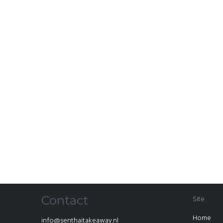
Contact
Site
Home
info@senthaitakeaway.nl