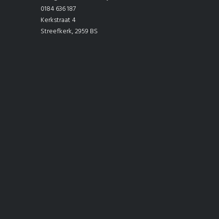
0184 636 187
Kerkstraat 4
Streefkerk
,
2959 BS